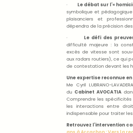
·
Le débat sur l'« homici
symbolique et pédagogique de
plaisanciers et professionn
dépendra de la précision de
·
Le défi des preuve
difficulté majeure : la cons
excès de vitesse sont souve
aux radars routiers), ce qui 
de contestation devant les ha
Une expertise reconnue en 
Me Cyril LUBRANO-LAVADERA
du
Cabinet AVOCATIA
dan
Comprendre les spécificités 
les interactions entre dr
indispensable pour traiter le
Retrouvez l'intervention c
ans à Arcachon : Vers la r