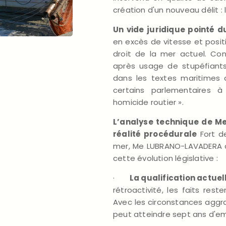
création d'un nouveau délit :
Un vide juridique pointé d
en excès de vitesse et posit
droit de la mer actuel. Co
après usage de stupéfiants 
dans les textes maritimes a
certains parlementaires à
homicide routier ».
L’analyse technique de Me
réalité procédurale
Fort d
mer, Me LUBRANO-LAVADERA a
cette évolution législative :
·
La qualification actuell
rétroactivité, les faits rest
Avec les circonstances aggra
peut atteindre sept ans d'em