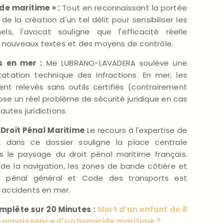
de maritime » :
Tout en reconnaissant la portée
 la création d'un tel délit pour sensibiliser les
els, l'avocat souligne que l'efficacité réelle
s nouveaux textes et des moyens de contrôle.
s en mer :
Me LUBRANO-LAVADERA soulève une
tatation technique des infractions. En mer, les
nt relevés sans outils certifiés (contrairement
pose un réel problème de sécurité juridique en cas
utes juridictions.
Droit Pénal Maritime
Le recours à l'expertise de
 dans ce dossier souligne la place centrale
s le paysage du droit pénal maritime français.
de la navigation, les zones de bande côtière et
oit pénal général et Code des transports est
s accidents en mer.
omplète sur 20 Minutes :
Mort d’un enfant de 8
econnaissance d’un homicide maritime ?