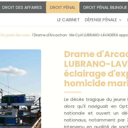
DROIT PÉNAL BILINGU
DROIT DES AFFAIRES
DROIT PÉNAL
LE CABINET
DÉFENSE PÉNALE
On parle de nous
Drame d'Arcachon : Me Cyril LUBRANO-LAVADERA apporte
Drame d'Arcac
LUBRANO-LAVA
éclairage d'exp
homicide mari
Le décès tragique du jeune
alors qu'il naviguait en O
nationale et ouvert un déb
nationaux, notamment par
intervenu en qualité de sach