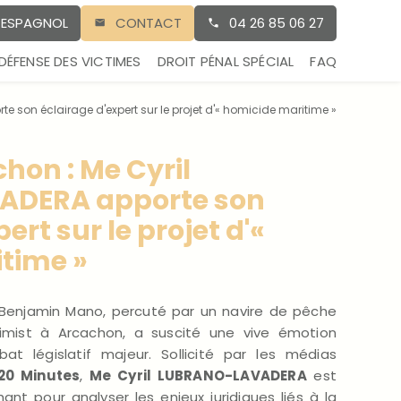
E ESPAGNOL
CONTACT
04 26 85 06 27
DÉFENSE DES VICTIMES
DROIT PÉNAL SPÉCIAL
FAQ
 son éclairage d'expert sur le projet d'« homicide maritime »
hon : Me Cyril
DERA apporte son
ert sur le projet d'«
time »
 Benjamin Mano, percuté par un navire de pêche
ptimist à Arcachon, a suscité une vive émotion
at législatif majeur. Sollicité par les médias
20 Minutes
,
Me Cyril LUBRANO-LAVADERA
est
ant pour analyser les enjeux juridiques liés à la