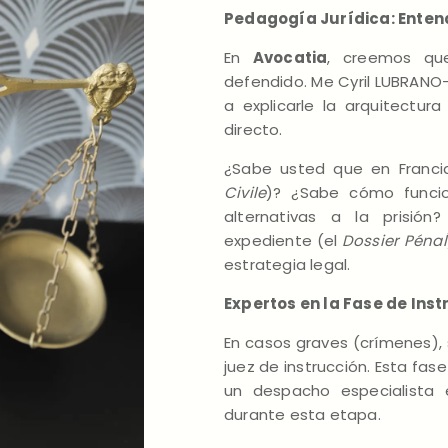
Pedagogía Jurídica: Enten
En
Avocatia
, creemos que
defendido. Me Cyril LUBRANO-
a explicarle la arquitectur
directo.
¿Sabe usted que en Francia
Civile
)? ¿Sabe cómo funci
alternativas a la prisión
expediente (el
Dossier Pénal
estrategia legal.
Expertos en la Fase de Inst
En casos graves (crímenes), 
juez de instrucción. Esta fas
un despacho especialista 
durante esta etapa.