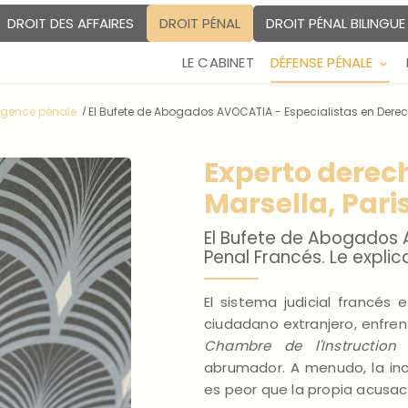
DROIT PÉNAL BILINGU
DROIT DES AFFAIRES
DROIT PÉNAL
LE CABINET
DÉFENSE PÉNALE
rgence pénale
El Bufete de Abogados AVOCATIA - Especialistas en Derec
Experto derec
Marsella, Pari
El Bufete de Abogados 
Penal Francés. Le expli
El sistema judicial francés 
ciudadano extranjero, enfr
Chambre de l'Instruction
abrumador. A menudo, la in
es peor que la propia acusac