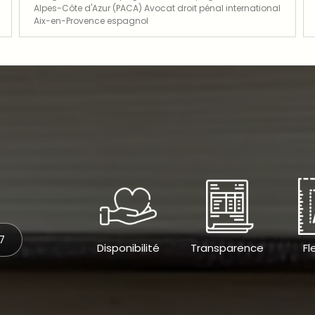
Alpes-Côte d'Azur (PACA) Avocat droit pénal international
Aix-en-Provence espagnol
27
Disponibilité
Transparence
Fl