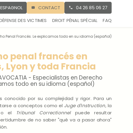
E ESPAGNOL
CONTACT
04 26 85 06 27
DÉFENSE DES VICTIMES
DROIT PÉNAL SPÉCIAL
FAQ
ho Penal Francés. Le explicamos todo en su idioma (español)
ho penal francés en
s, Lyon y toda Francia
AVOCATIA - Especialistas en Derecho
camos todo en su idioma (español)
es conocido por su complejidad y rigor. Para un
entarse a conceptos como el
Juge d'Instruction
, la
o el
Tribunal Correctionnel
puede resultar
certidumbre de no saber "qué va a pasar ahora"
ión.