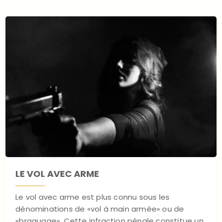
LE VOL AVEC ARME
Le vol avec arme est plus connu sous les
dénominations de «vol à main armée» ou de
«braquage». Cette infraction pénale constitue un