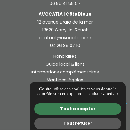
06 85 41 58 57
AVOCATIA | Côte Bleue
12 avenue Draïo de la mar
13620 Carry-le-Rouet
contact@avocatia.com
04 26 85 07 10
Honoraires
Guide local & liens
Informations complémentaires
Mentions légales
Politique de confidentialité
Ce site utilise des cookies et vous donne le
contrôle sur ceux que vous souhaitez activer
Gestion des cookies
Tout accepter
Tout refuser